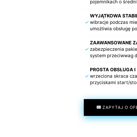
pojemnikach o średn
WYJĄTKOWA STABI
✓
wibracje podczas mi
umożliwia obsługę po
ZAAWANSOWANE ZA
✓
zabezpieczenia pakie
system przeciwwag d
PROSTA OBSŁUGA 
✓
wrzeciona skraca cza
przyciskami start/sto
ZAPYTAJ O OF