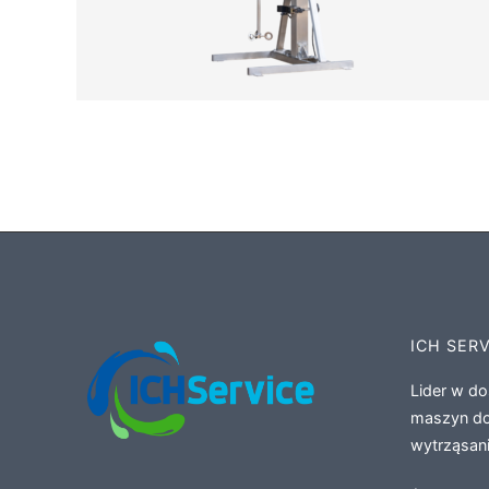
ICH SER
Lider w do
maszyn do
wytrząsani