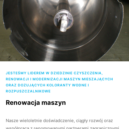
JESTEŚMY LIDEREM W DZIEDZINIE CZYSZCZENIA,
RENOWACJI I MODERNIZACJI MASZYN MIESZAJĄCYCH
ORAZ DOZUJĄCYCH KOLORANTY WODNE I
ROZPUSZCZALNIKOWE
Renowacja maszyn
Nasze wieloletnie doświadczenie, ciągły rozwój oraz
współpraca z renomowanymi partnerami zagranicznymi