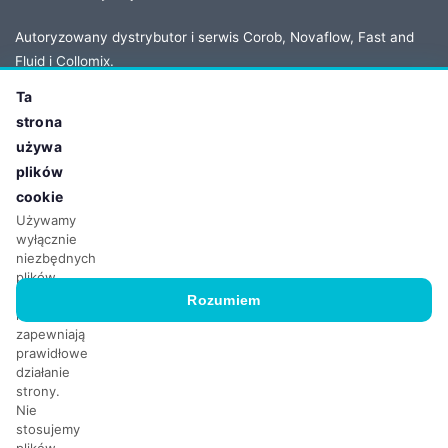
Autoryzowany dystrybutor i serwis Corob, Novaflow, Fast and
Fluid i Collomix.
Ta
strona
KONTAKT
używa
Adres:
ul. Owsiana 5
plików
62-064 Plewiska, Poland
cookie
Tel:
+48 61 86 77 208
Używamy
wyłącznie
Email:
biuro@ichservice.com
niezbędnych
plików
cookie,
Rozumiem
które
zapewniają
prawidłowe
© 2026 ICH Poland Sp. z o.o. sp.k. Wszelkie prawa zastrzeżone.
działanie
strony.
NIP: 779-22-74-520
KRS: 0000799736
BDO: 000080020
Nie
Kapitał Zakładowy: 50.000,00 zł
stosujemy