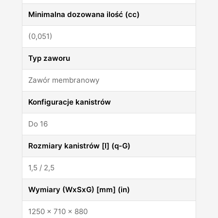
Minimalna dozowana ilość (cc)
(0,051)
Typ zaworu
Zawór membranowy
Konfiguracje kanistrów
Do 16
Rozmiary kanistrów [l] (q-G)
1,5 / 2,5
Wymiary (WxSxG) [mm] (in)
1250 x 710 x 880