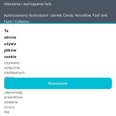
mieszania i wytrząsania farb.
Autoryzowany dystrybutor i serwis Corob, Novaflow, Fast and
Fluid i Collomix.
Ta
strona
KONTAKT
używa
Adres:
ul. Owsiana 5
plików
62-064 Plewiska, Poland
cookie
Tel:
+48 61 86 77 208
Używamy
wyłącznie
Email:
biuro@ichservice.com
niezbędnych
plików
cookie,
Rozumiem
które
zapewniają
prawidłowe
© 2026 ICH Poland Sp. z o.o. sp.k. Wszelkie prawa zastrzeżone.
działanie
strony.
NIP: 779-22-74-520
KRS: 0000799736
BDO: 000080020
Nie
Kapitał Zakładowy: 50.000,00 zł