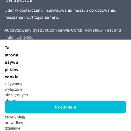
ICH SERVICE
Lider w dostarczaniu i serwisowaniu maszyn do dozowania,
mieszania i wytrząsania farb.
Autoryzowany dystrybutor i serwis Corob, Novaflow, Fast and
Fluid i Collomix.
Ta
strona
KONTAKT
używa
Adres:
ul. Owsiana 5
plików
62-064 Plewiska, Poland
cookie
Tel:
+48 61 86 77 208
Używamy
wyłącznie
Email:
biuro@ichservice.com
niezbędnych
plików
cookie,
Rozumiem
które
zapewniają
prawidłowe
© 2026 ICH Poland Sp. z o.o. sp.k. Wszelkie prawa zastrzeżone.
działanie