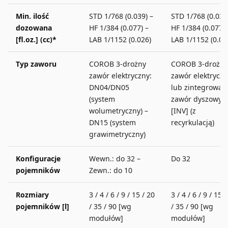
Min. ilość
STD 1/768 (0.039) –
STD 1/768 (0.039
dozowana
HF 1/384 (0.077) –
HF 1/384 (0.077) 
[fl.oz.] (cc)*
LAB 1/1152 (0.026)
LAB 1/1152 (0.02
Typ zaworu
COROB 3-drożny
COROB 3-drożny
zawór elektryczny:
zawór elektryczn
DN04/DN05
lub zintegrowan
(system
zawór dyszowy
wolumetryczny) –
[INV] (z
DN15 (system
recyrkulacją)
grawimetryczny)
Konfiguracje
Wewn.: do 32 –
Do 32
pojemników
Zewn.: do 10
Rozmiary
3 / 4 / 6 / 9 / 15 / 20
3 / 4 / 6 / 9 / 15 
pojemników [l]
/ 35 / 90 [wg
/ 35 / 90 [wg
modułów]
modułów]