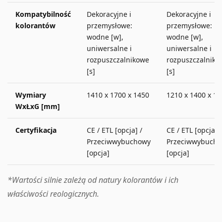
Kompatybilność
Dekoracyjne i
Dekoracyjne i
kolorantów
przemysłowe:
przemysłowe:
wodne [w],
wodne [w],
uniwersalne i
uniwersalne i
rozpuszczalnikowe
rozpuszczalniko
[s]
[s]
Wymiary
1410 x 1700 x 1450
1210 x 1400 x 13
WxŁxG [mm]
Certyfikacja
CE / ETL [opcja] /
CE / ETL [opcja] /
Przeciwwybuchowy
Przeciwwybuch
[opcja]
[opcja]
*Wartości silnie zależą od natury kolorantów i ich
właściwości reologicznych.