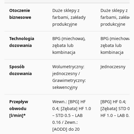
Otoczenie
Duże sklepy z
Duże sklepy z
biznesowe
farbami, zakłady
farbami, zakłady
produkcyjne
produkcyjne
Technologia
BPG (miechowa),
BPG (miechowa),
dozowania
zębata lub
zębata lub
kombinacja
kombinacja
Sposób
Wolumetryczny:
Jednoczesny
dozowania
jednoczesny /
Grawimetryczny:
sekwencyjny
Przepływ
Wewn.: [BPG] HF
[BPG] HF 0.4;
obwodu
0.4; [Zębata] HF 1.0
[Zębata] STD 0.5
[l/min]*
– STD 0.5 – LAB
HF 1.0 – LAB 0.1
0.16 / Zewn.:
[AODD] do 20