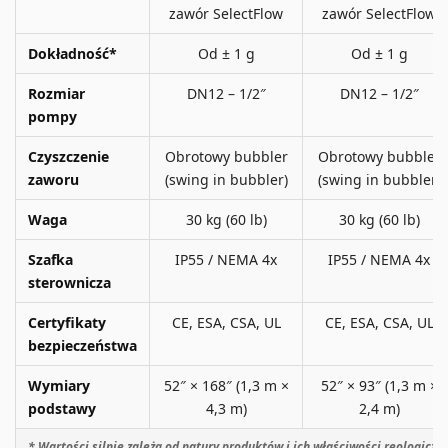
zawór SelectFlow
zawór SelectFlow
Dokładność*
Od ± 1 g
Od ± 1 g
Rozmiar
DN12 – 1/2″
DN12 – 1/2″
pompy
Czyszczenie
Obrotowy bubbler
Obrotowy bubbler
zaworu
(swing in bubbler)
(swing in bubbler)
Waga
30 kg (60 lb)
30 kg (60 lb)
Szafka
IP55 / NEMA 4x
IP55 / NEMA 4x
sterownicza
Certyfikaty
CE, ESA, CSA, UL
CE, ESA, CSA, UL
bezpieczeństwa
Wymiary
52″ × 168″ (1,3 m ×
52″ × 93″ (1,3 m ×
podstawy
4,3 m)
2,4 m)
* Wartości silnie zależą od natury produktów i ich właściwości reologiczn