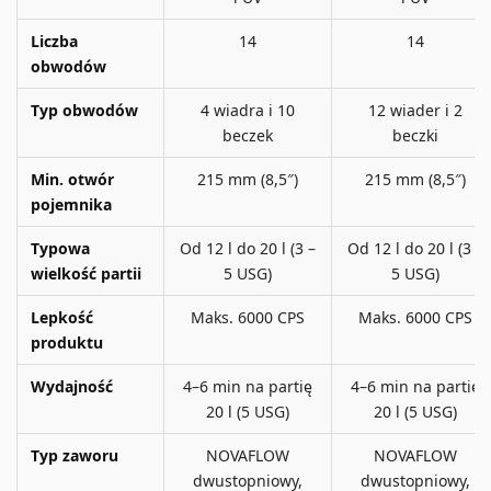
Liczba
14
14
obwodów
Typ obwodów
4 wiadra i 10
12 wiader i 2
beczek
beczki
Min. otwór
215 mm (8,5″)
215 mm (8,5″)
pojemnika
Typowa
Od 12 l do 20 l (3 –
Od 12 l do 20 l (3 –
wielkość partii
5 USG)
5 USG)
Lepkość
Maks. 6000 CPS
Maks. 6000 CPS
produktu
Wydajność
4–6 min na partię
4–6 min na partię
20 l (5 USG)
20 l (5 USG)
Typ zaworu
NOVAFLOW
NOVAFLOW
dwustopniowy,
dwustopniowy,