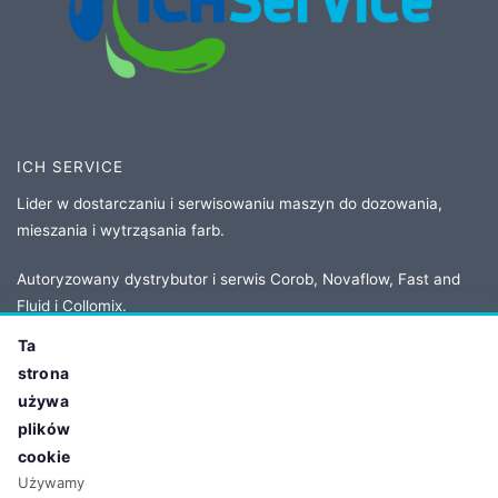
ICH SERVICE
Lider w dostarczaniu i serwisowaniu maszyn do dozowania,
mieszania i wytrząsania farb.
Autoryzowany dystrybutor i serwis Corob, Novaflow, Fast and
Fluid i Collomix.
Ta
strona
KONTAKT
używa
Adres:
ul. Owsiana 5
plików
62-064 Plewiska, Poland
cookie
Tel:
+48 61 86 77 208
Używamy