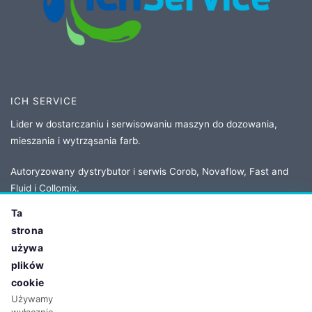
ICH SERVICE
Lider w dostarczaniu i serwisowaniu maszyn do dozowania,
mieszania i wytrząsania farb.
Autoryzowany dystrybutor i serwis Corob, Novaflow, Fast and
Fluid i Collomix.
Ta
strona
KONTAKT
używa
Adres:
ul. Owsiana 5
plików
62-064 Plewiska, Poland
cookie
Tel:
+48 61 86 77 208
Używamy