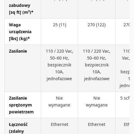
zabudowy
[sq ft] (m²)*
Waga
25 (11)
270 (122)
270 (
urządzenia
[lbs] (kg)*
Zasilanie
110 / 220 Vac,
110 / 220 Vac,
110 /
50–60 Hz,
50–60 Hz,
Vac, 
bezpiecznik
bezpiecznik
Hz
10A,
10A,
bezpie
jednofazowe
jednofazowe
10
jednof
Zasilanie
Nie
Nie
5 scfm
sprężonym
wymagane
wymagane
ps
powietrzem
Łączność
Ethernet
Ethernet
Ethe
(zdalny