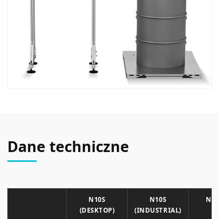
Dane techniczne
N10S
N10S
N10
(DESKTOP)
(INDUSTRIAL)