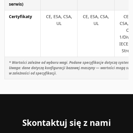
serwis)
Certyfikaty
CE, ESA, CSA,
CE, ESA, CSA,
CE, 
UL
UL
CSA, U
Cla
1/Divis
IECEx 
Stref
* Wartości zależne od wyboru wagi. Podane specyfikacje dotyczą system
Uwaga: dane dotyczą konfiguracji bazowej maszyny — wartości mogą się 
w zależności od specyfikacji.
Skontaktuj się z nami