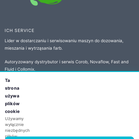
ICH SERVICE
Lider w dostarczaniu i serwisowaniu maszyn do dozowania,
mieszania i wytrząsania farb.
Autoryzowany dystrybutor i serwis Corob, Novaflow, Fast and
Fluid i Collomix.
Ta
strona
KONTAKT
używa
Adres:
ul. Owsiana 5
plików
62-064 Plewiska, Poland
cookie
Tel:
+48 61 86 77 208
Używamy
wyłącznie
Email:
biuro@ichservice.com
niezbędnych
plików