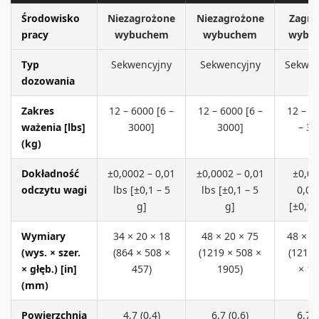
Środowisko
Niezagrożone
Niezagrożone
Zagro
pracy
wybuchem
wybuchem
wybu
Typ
Sekwencyjny
Sekwencyjny
Sekwen
dozowania
Zakres
12 – 6000 [6 –
12 – 6000 [6 –
12 – 6
ważenia [lbs]
3000]
3000]
– 30
(kg)
Dokładność
±0,0002 – 0,01
±0,0002 – 0,01
±0,00
odczytu wagi
lbs [±0,1 – 5
lbs [±0,1 – 5
0,01
g]
g]
[±0,1 
Wymiary
34 × 20 × 18
48 × 20 × 75
48 × 2
(wys. × szer.
(864 × 508 ×
(1219 × 508 ×
(1219 
× głęb.) [in]
457)
1905)
× 19
(mm)
Powierzchnia
4,7 (0,4)
6,7 (0,6)
6,7 (