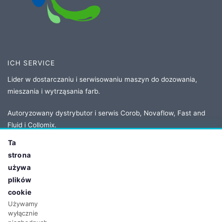
ICH SERVICE
Lider w dostarczaniu i serwisowaniu maszyn do dozowania,
mieszania i wytrząsania farb.
Autoryzowany dystrybutor i serwis Corob, Novaflow, Fast and
Fluid i Collomix.
Ta
strona
KONTAKT
używa
Adres:
ul. Owsiana 5
plików
62-064 Plewiska, Poland
cookie
Tel:
+48 61 86 77 208
Używamy
wyłącznie
Email:
biuro@ichservice.com