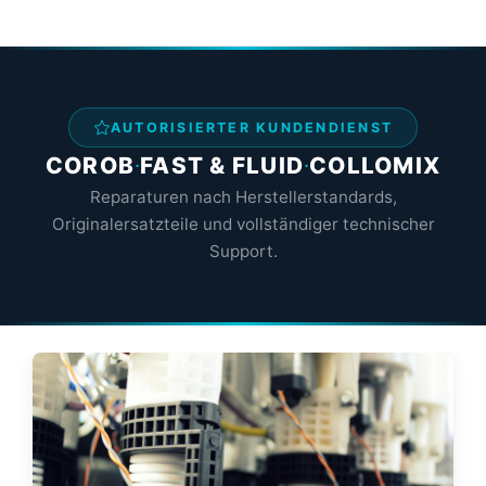
AUTORISIERTER KUNDENDIENST
COROB
·
FAST & FLUID
·
COLLOMIX
Reparaturen nach Herstellerstandards,
Originalersatzteile und vollständiger technischer
Support.